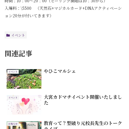
時間：10：00～20：00（ヒーリング開始は10：30から）
入場料：\5500 （天然石+マジカルカード+DNAアクティベーシ
ョン20分が付いてきます）
イベント
関連記事
やひこマルシェ
イベント
大宮カドマチイベント開催いたしまし
イベント
た
教育って？型破り元校長先生のトーク
お知らせ
ライブ